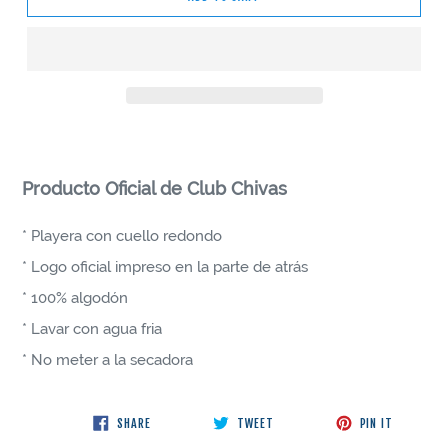
Producto Oficial de Club Chivas
* Playera con cuello redondo
* Logo oficial impreso en la parte de atrás
* 100% algodón
* Lavar con agua fria
* No meter a la secadora
SHARE ON FACEBOOK
TWEET ON TWITTER
PIN ON P
SHARE
TWEET
PIN IT