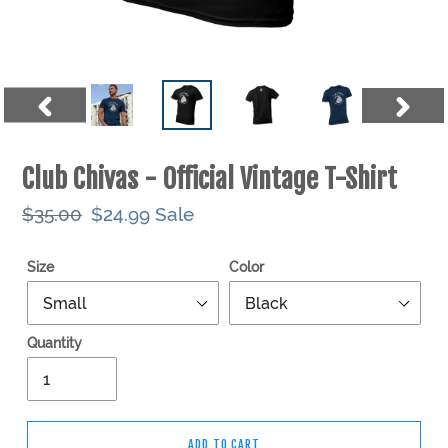
PREVIOUS SLIDE
NEXT S
Club Chivas - Official Vintage T-Shirt
Regular
$35.00
Sale
$24.99
Sale
price
price
Size
Color
Quantity
ADD TO CART